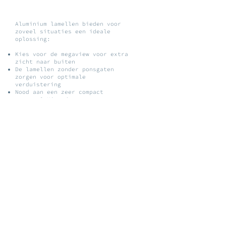
Aluminium lamellen bieden voor
zoveel situaties een ideale
oplossing:
Kies voor de megaview voor extra
zicht naar buiten
De lamellen zonder ponsgaten
zorgen voor optimale
verduistering
Nood aan een zeer compact
systeem? Kies dan voor
bevestiging op het glas zelf
Kies voor Bottom-up Top-down om
jouw lamellen op de gewenste
positie te plaatsen